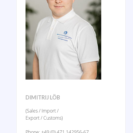
DIMITRIJ LÖB
(Sales / Import /
Export / Customs)
Phone: +49 (0) 471 142956-67