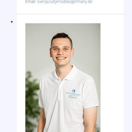
Email:
svenja.luitjens@asigermany.de